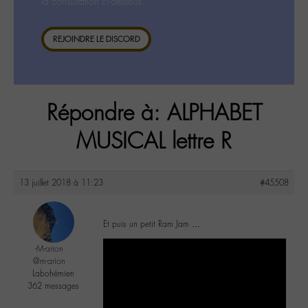
la consultation ci-dessous.
REJOINDRE LE DISCORD
Répondre à: ALPHABET
MUSICAL lettre R
13 juillet 2018 à 11:23
#45508
Et puis un petit Ram Jam …
-M-arion
@m-arion
Labohémien
362 messages