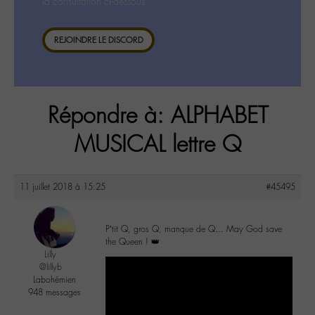
la consultation ci-dessous.
REJOINDRE LE DISCORD
Répondre à: ALPHABET
MUSICAL lettre Q
11 juillet 2018 à 15:25
#45495
P’tit Q, gros Q, manque de Q… May God save
the Queen ! 👑
Lilly
@lillyb
Labohémien
948 messages