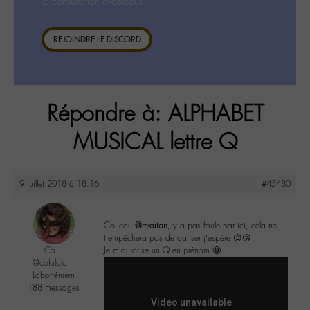
la consultation ci-dessous.
REJOINDRE LE DISCORD
Répondre à: ALPHABET
MUSICAL lettre Q
9 juillet 2018 à 18:16
#45480
Coucou
@m-arion
, y a pas foule par ici, cela ne
t’empêchera pas de danser j’espère 😉😘
Co
Je m’autorise un Q en prénom 😬
@colalala
Labohémien
188 messages