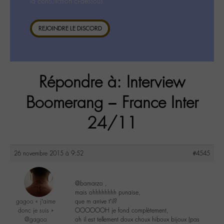
la consultation ci-dessous.
REJOINDRE LE DISCORD
Répondre à: Interview
Boomerang – France Inter
24/11
26 novembre 2015 à 9:52
#4545
@bamarzo ,
mais ohhhhhhhh punaise,
gagoo « j’aime
que m arrive t’il?
donc je suis »
OOOOOOH je fond complètement,
@gagoo
oh il est tellement doux choux hiboux bijoux (pas