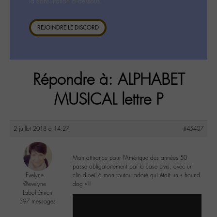
la consultation ci-dessous.
REJOINDRE LE DISCORD
Répondre à: ALPHABET
MUSICAL lettre P
2 juillet 2018 à 14:27
#45407
Mon attirance pour l’Amérique des années 50
passe obligatoirement par la case Elvis, avec un
Evelyne
clin d’oeil à mon toutou adoré qui était un « hound
@evelyne
dog »!!
Labohémien
397 messages