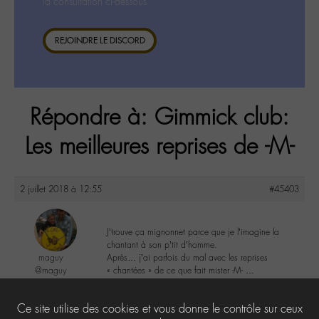
la consultation ci-dessous.
REJOINDRE LE DISCORD
Répondre à: Gimmick club:
Les meilleures reprises de -M-
2 juillet 2018 à 12:55
#45403
J’trouve ça mignonnet parce que je l’imagine la
chantant à son p’tit d’homme.
maguy
Après… j’ai parfois du mal avec les reprises
@maguy
« chantées » de ce que fait mister -M- …
Labohémien
3168 messages
5
Ce site utilise des cookies et vous donne le contrôle sur ceux