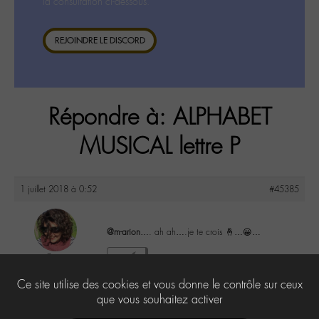
la consultation ci-dessous.
REJOINDRE LE DISCORD
Répondre à: ALPHABET
MUSICAL lettre P
1 juillet 2018 à 0:52
#45385
@m-arion
…. ah ah….je te crois 🤞…😀…
Co
1
@colalala
Ce site utilise des cookies et vous donne le contrôle sur ceux
Labohémien
188 messages
que vous souhaitez activer