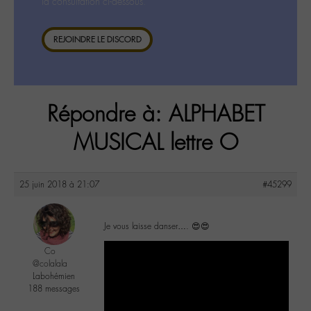
la consultation ci-dessous.
REJOINDRE LE DISCORD
Répondre à: ALPHABET
MUSICAL lettre O
25 juin 2018 à 21:07
#45299
Je vous laisse danser…. 😍😍
Co
@colalala
Labohémien
188 messages