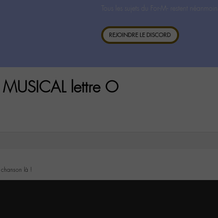
Tous les sujets du For-M- restent néanmoin
REJOINDRE LE DISCORD
 MUSICAL lettre O
 chanson là !