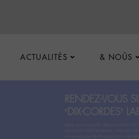
ACTUALITÉS
& NOÛS
RENDEZ-VOUS SU
‘DIX-CORDES’ LA
Après avoir accueilli depuis octobre 201
discussions labohémiennes, notre bon vie
nouvel espace de discussion pour les labo