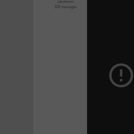
Labohémien
500 messages