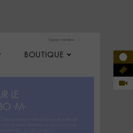
Espace membre
BOUTIQUE
R LE
BO -M-
5 des centaines et des centaines de sujets de
ux Forum laisse désormais sa place à un tout
hémien‧ne‧s: le « Dix-cordes ».