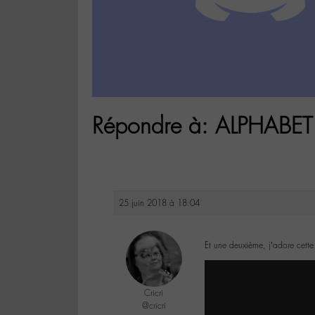
Répondre à: ALPHABET
25 juin 2018 à 18:04
Et une deuxième, j’adore cette
Cricri
@cricri