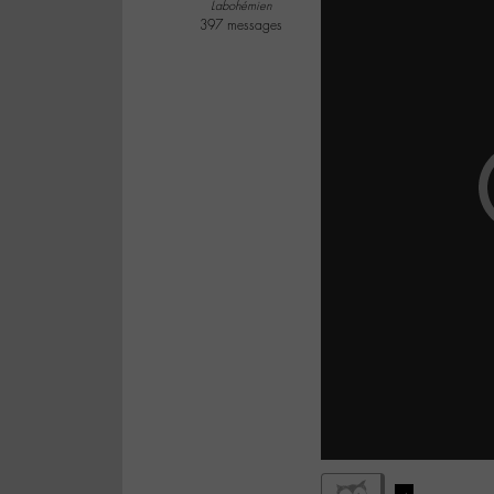
Labohémien
397 messages