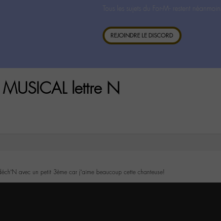
Tous les sujets du For-M- restent néanmoin
REJOINDRE LE DISCORD
 MUSICAL lettre N
 déch’N avec un petit 3ème car j’aime beaucoup cette chanteuse!