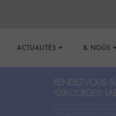
ACTUALITÉS
& NOÛS
RENDEZ-VOUS SU
‘DIX-CORDES’ LA
Après avoir accueilli depuis octobre 201
discussions labohémiennes, notre bon vie
nouvel espace de discussion pour les labo