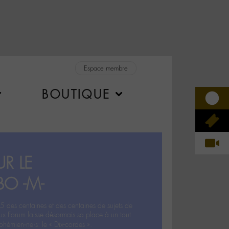
Espace membre
BOUTIQUE
R LE
BO -M-
5 des centaines et des centaines de sujets de
ux Forum laisse désormais sa place à un tout
hémien‧ne‧s: le « Dix-cordes ».