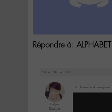
Répondre à: ALPHABET
23 juin 2018 à 11:41
C’est le week-end alors je me
Evelyne
@evelyne