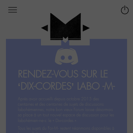
Afficher
Panneau de gestion des cookies
Labo
Connex
-
le
M-
menu
Aller
au
menu
Aller
au
contenu
RENDEZ-VOUS SUR LE
Aller
à
‘DIX-CORDES’ LABO -M-
la
recherche
Après avoir accueilli depuis octobre 2015 des
centaines et des centaines de sujets de discussions
labohémiennes, notre bon vieux Forum laisse désormais
sa place à un tout nouvel espace de discussion pour les
labohémien‧ne‧s: le « Dix-cordes ».
Tous les sujets du For-M- restent néanmoins disponibles à