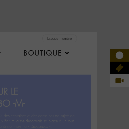
Espace membre
BOUTIQUE
R LE
BO -M-
5 des centaines et des centaines de sujets de
ux Forum laisse désormais sa place à un tout
hémien‧ne‧s: le « Dix-cordes ».