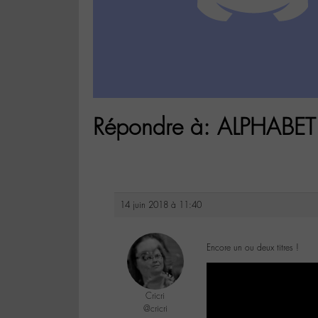
Répondre à: ALPHABET 
14 juin 2018 à 11:40
Encore un ou deux titres !
Cricri
@cricri