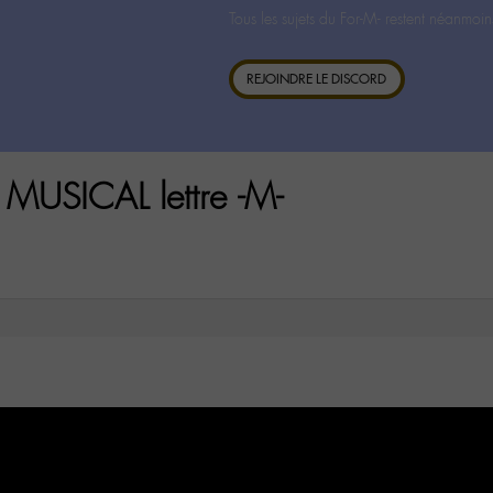
Tous les sujets du For-M- restent néanmoin
REJOINDRE LE DISCORD
MUSICAL lettre -M-