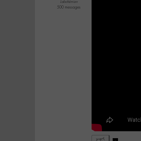
Labohémien
500 messages