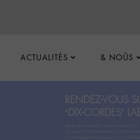
ACTUALITÉS
& NOÛS
RENDEZ-VOUS SU
‘DIX-CORDES’ LA
Après avoir accueilli depuis octobre 201
discussions labohémiennes, notre bon vie
nouvel espace de discussion pour les labo