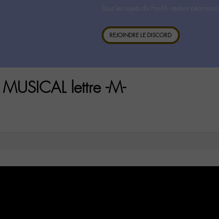
Tous les sujets du For-M- restent néanmoin
REJOINDRE LE DISCORD
MUSICAL lettre -M-