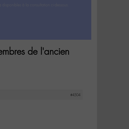
s disponibles à la consultation ci-dessous.
embres de l'ancien
#4504