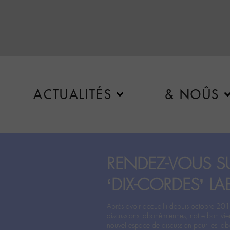
ACTUALITÉS
& NOÛS
RENDEZ-VOUS SU
‘DIX-CORDES’ LA
Après avoir accueilli depuis octobre 201
discussions labohémiennes, notre bon vie
nouvel espace de discussion pour les labo