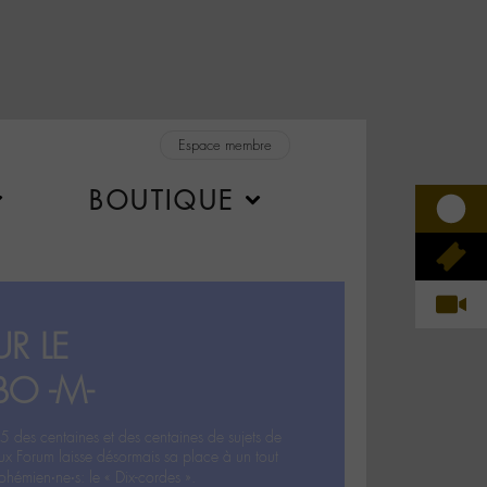
Espace membre
BOUTIQUE
R LE
BO -M-
5 des centaines et des centaines de sujets de
ux Forum laisse désormais sa place à un tout
hémien‧ne‧s: le « Dix-cordes ».