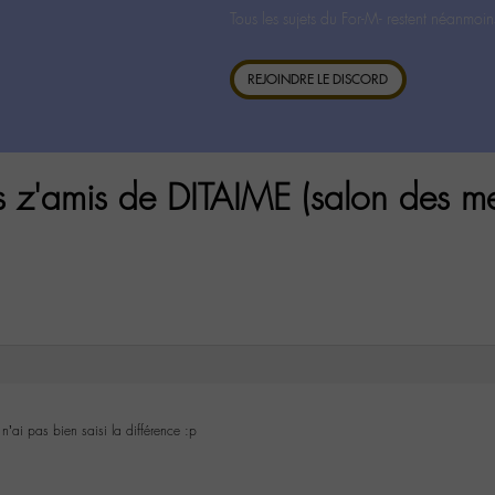
Tous les sujets du For-M- restent néanmoin
REJOINDRE LE DISCORD
 z'amis de DITAIME (salon des m
n’ai pas bien saisi la différence :p