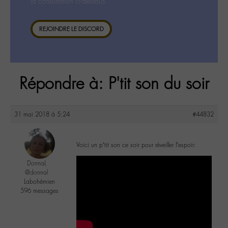
la consultation ci-dessous.
REJOINDRE LE DISCORD
Répondre à: P'tit son du soir
31 mai 2018 à 5:24
#44832
Voici un p’tit son ce soir pour réveiller l’espoir:
DonnaL
@donnal
Labohémien
596 messages