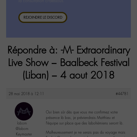
la consultation ci-dessous.
REJOINDRE LE DISCORD
Répondre à: -M- Extraordinary
Live Show – Baalbeck Festival
(Liban) – 4 aout 2018
28 mai 2018 à 12:11
#44781
Oui bien sûr dès que vous me confirmez votre
présence là bas, je préviendrais Matthieu et
labom
l’équipe sur place que des labohémiens seront là.
@labom
Malheureusement je ne serais pas du voyage mais
Keymaster