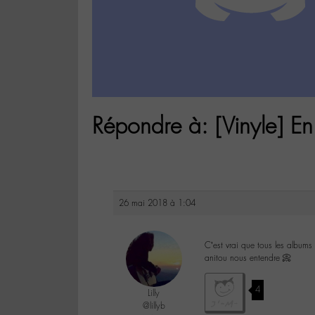
Répondre à: [Vinyle] En 
26 mai 2018 à 1:04
C’est vrai que tous les albums
anitou nous entendre 📀
4
Lilly
@lillyb