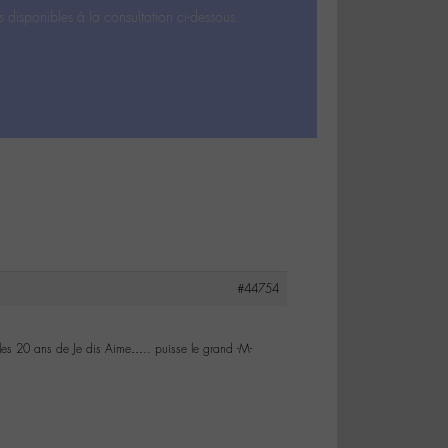
s disponibles à la consultation ci-dessous.
#44754
 les 20 ans de Je dis Aime….. puisse le grand -M-