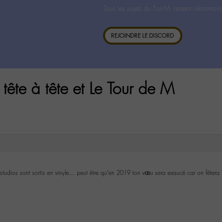
Tous les sujets du For-M- restent néanmoin
REJOINDRE LE DISCORD
tête à tête et Le Tour de M
 studios sont sortis en vinyle… peut être qu’en 2019 ton vœu sera exaucé car on fêtera