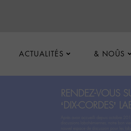
ACTUALITÉS
& NOÛS
RENDEZ-VOUS SU
‘DIX-CORDES’ LA
Après avoir accueilli depuis octobre 201
discussions labohémiennes, notre bon vie
nouvel espace de discussion pour les labo