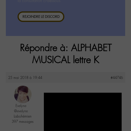
la consultation ci-dessous.
REJOINDRE LE DISCORD
Répondre à: ALPHABET
MUSICAL lettre K
25 mai 2018 à 19:44
#44746
Evelyne
@evelyne
Labohémien
397 messages