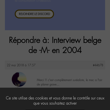
la consultation ci-dessous.
REJOINDRE LE DISCORD
Répondre à: Interview belge
de -M- en 2004
22 mai 2018 à 17:57
#44678
Merci !! c’est complètement suréaliste, le mec a l’air
de planer grave…
Lilly
@lillyb
5
Ce site utilise des cookies et vous donne le contrôle sur ceux
Labohémien
948 messages
que vous souhaitez activer