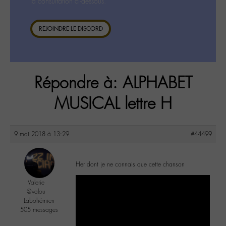
la consultation ci-dessous.
REJOINDRE LE DISCORD
Répondre à: ALPHABET
MUSICAL lettre H
9 mai 2018 à 13:29
#44499
Her dont je ne connais que cette chanson
Valerie
@valou
Labohémien
505 messages