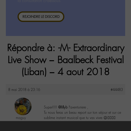
la consultation ci-dessous.
REJOINDRE LE DISCORD
Répondre à: -M- Extraordinary
Live Show – Baalbeck Festival
(Liban) – 4 aout 2018
8 mai 2018 à 23:16
#44483
Super!!!!
@lillyb
l’aventuriere ,
Tu nous feras un beau report sur ton séjour et sur ce
maguy
sublime instant musical que tu vas vivre 😉👍🏼✌🏽
@maguy
Labohémien
2