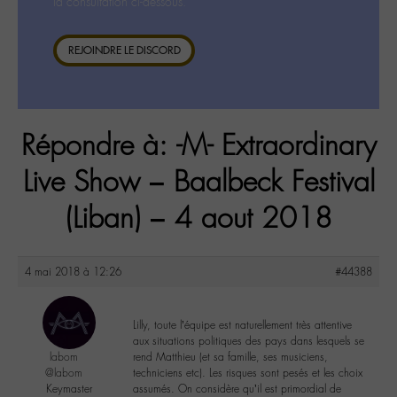
la consultation ci-dessous.
REJOINDRE LE DISCORD
Répondre à: -M- Extraordinary
Live Show – Baalbeck Festival
(Liban) – 4 aout 2018
4 mai 2018 à 12:26
#44388
Lilly, toute l’équipe est naturellement très attentive
aux situations politiques des pays dans lesquels se
labom
rend Matthieu (et sa famille, ses musiciens,
@labom
techniciens etc). Les risques sont pesés et les choix
Keymaster
assumés. On considère qu’il est primordial de