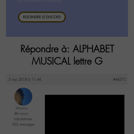
la consultation ci-dessous.
REJOINDRE LE DISCORD
Répondre à: ALPHABET
MUSICAL lettre G
3 mai 2018 à 11:44
#44372
-M-arion
@m-arion
Labohémien
362 messages