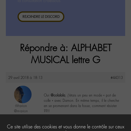
la consultation ci-dessous.
REJOINDRE LE DISCORD
Répondre à: ALPHABET
MUSICAL lettre G
29 avril 2018 à 18:13
#44313
Oui
@colalala
, j’étais un peu en mode « pot de
colle » avec Damon. En même temps, il le cherche
-M-arion
en se promenant dans la fosse, comment résister
@m-arion
??!!
Labohémien
362 messages
0
Ce site utilise des cookies et vous donne le contrôle sur ceux