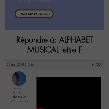
la consultation ci-dessous.
REJOINDRE LE DISCORD
Répondre à: ALPHABET
MUSICAL lettre F
26 avril 2018 à 9:56
#44265
-M-arion
@m-arion
Labohémien
362 messages