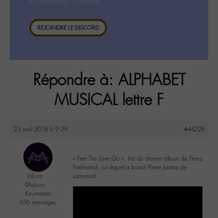
la consultation ci-dessous.
REJOINDRE LE DISCORD
Répondre à: ALPHABET
MUSICAL lettre F
23 avril 2018 à 9:39
#44228
« Feel The Love Go », tiré du dernier album de Franz
Ferdinand, sur lequel a bossé Pierre Juarez de
labom
Lamomali..
@labom
Keymaster
656 messages