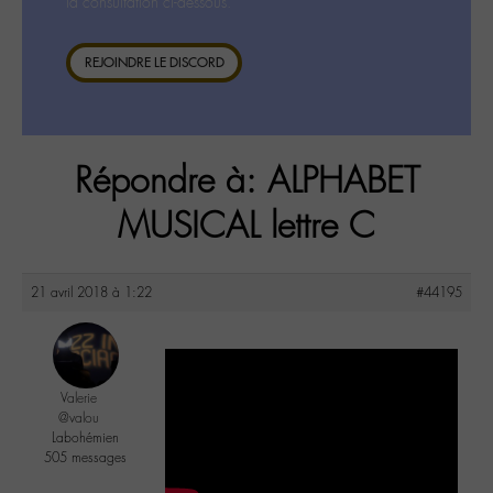
la consultation ci-dessous.
REJOINDRE LE DISCORD
Répondre à: ALPHABET
MUSICAL lettre C
21 avril 2018 à 1:22
#44195
Valerie
@valou
Labohémien
505 messages