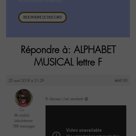
la consultation ci-dessous.
REJOINDRE LE DISCORD
Répondre à: ALPHABET
MUSICAL lettre F
20 avril 2018 à 21:29
#44190
Et dansez c’est vendredi 😉
Co
@colalala
Labohémien
188 messages