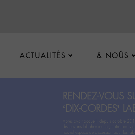
ACTUALITÉS
& NOÛS
RENDEZ-VOUS SU
‘DIX-CORDES’ LA
Après avoir accueilli depuis octobre 201
discussions labohémiennes, notre bon vie
nouvel espace de discussion pour les labo