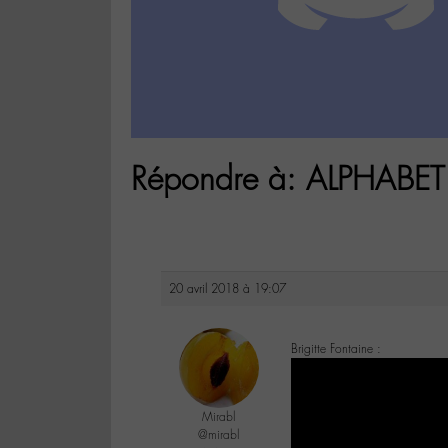
Répondre à: ALPHABET 
20 avril 2018 à 19:07
Brigitte Fontaine :
Mirabl
@mirabl