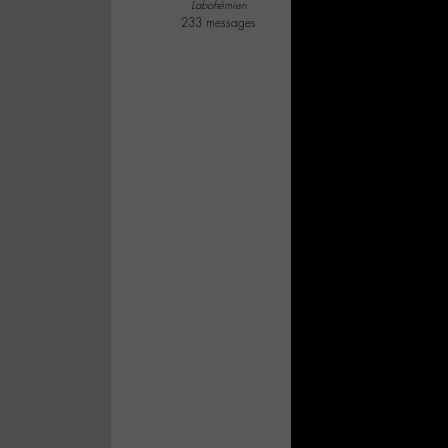
Labohémien
233 messages