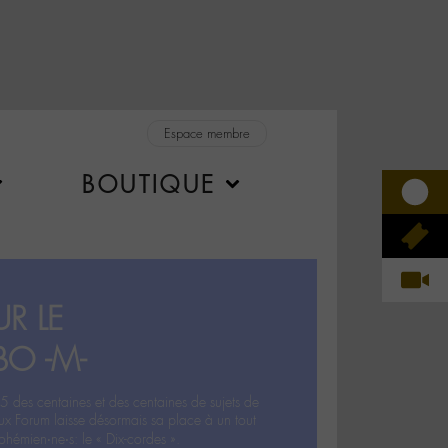
Espace membre
BOUTIQUE
R LE
BO -M-
5 des centaines et des centaines de sujets de
ux Forum laisse désormais sa place à un tout
hémien‧ne‧s: le « Dix-cordes ».