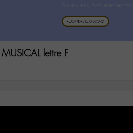
Tous les sujets du For-M- restent néanmoin
REJOINDRE LE DISCORD
MUSICAL lettre F