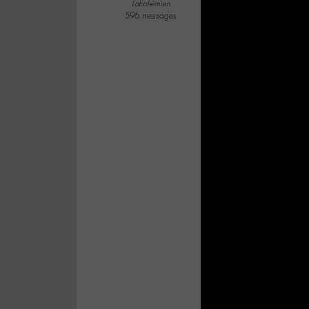
Labohémien
596 messages