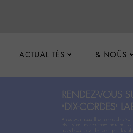
ACTUALITÉS
& NOÛS
RENDEZ-VOUS SU
‘DIX-CORDES’ LA
Après avoir accueilli depuis octobre 201
discussions labohémiennes, notre bon vie
nouvel espace de discussion pour les labo