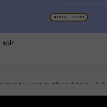
Tous les sujets du For-M- restent néanmoin
REJOINDRE LE DISCORD
 soir
 l’âme ce soir – pour soulager le stress, méditer sur l’espoir même face à la difficulté.