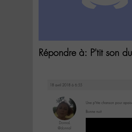
Répondre à: P'tit son du
18 avril 2018 à 6:55
Une p’tite chanson pour apaiser
Bonne nuit
DonnaL
@donnal