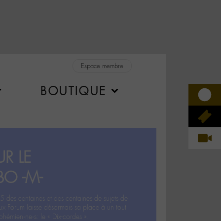
Espace membre
BOUTIQUE
R LE
BO -M-
5 des centaines et des centaines de sujets de
ux Forum laisse désormais sa place à un tout
hémien‧ne‧s: le « Dix-cordes ».