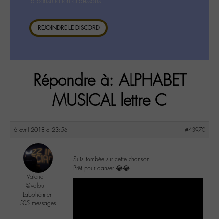
la consultation ci-dessous.
REJOINDRE LE DISCORD
Répondre à: ALPHABET
MUSICAL lettre C
6 avril 2018 à 23:56
#43970
Suis tombée sur cette chanson ……..
Prêt pour danser 😂😂
Valerie
@valou
Labohémien
505 messages