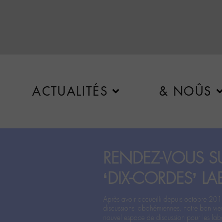
ACTUALITÉS
& NOÛS
RENDEZ-VOUS SU
‘DIX-CORDES’ LA
Après avoir accueilli depuis octobre 201
discussions labohémiennes, notre bon vie
nouvel espace de discussion pour les labo