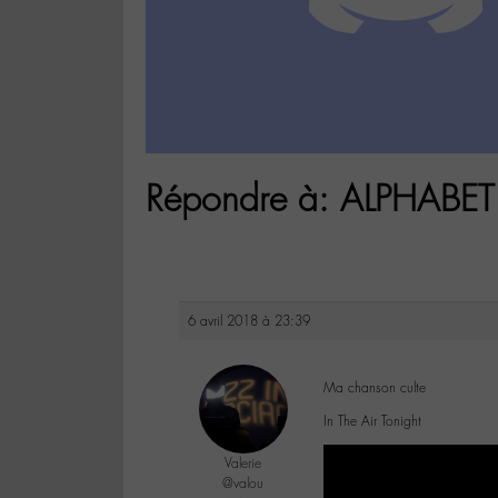
Répondre à: ALPHABET 
6 avril 2018 à 23:39
Ma chanson culte
In The Air Tonight
Valerie
@valou