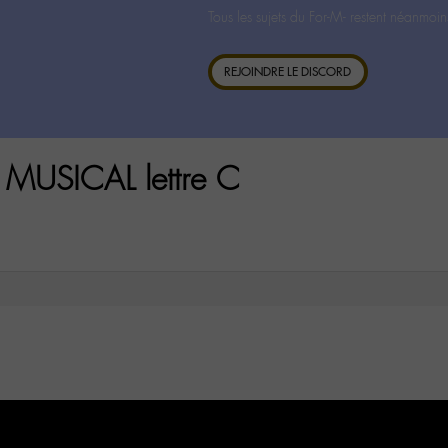
Tous les sujets du For-M- restent néanmoin
REJOINDRE LE DISCORD
MUSICAL lettre C