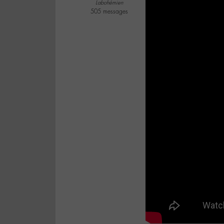
Labohémien
505 messages