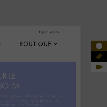
Espace membre
BOUTIQUE
R LE
BO -M-
5 des centaines et des centaines de sujets de
ux Forum laisse désormais sa place à un tout
hémien‧ne‧s: le « Dix-cordes ».