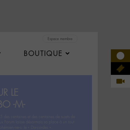
Espace membre
BOUTIQUE
R LE
BO -M-
5 des centaines et des centaines de sujets de
ux Forum laisse désormais sa place à un tout
hémien‧ne‧s: le « Dix-cordes ».