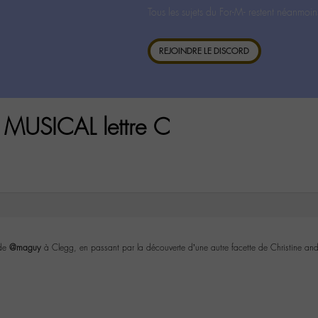
Tous les sujets du For-M- restent néanmoin
REJOINDRE LE DISCORD
MUSICAL lettre C
 de
@maguy
à Clegg, en passant par la découverte d’une autre facette de Christine and