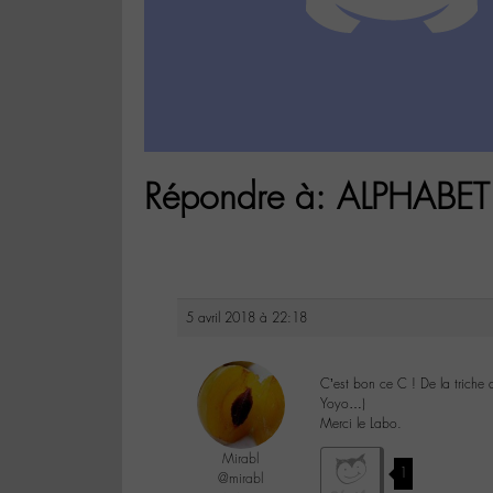
Répondre à: ALPHABET 
5 avril 2018 à 22:18
C’est bon ce C ! De la triche
Yoyo…)
Merci le Labo.
Mirabl
1
@mirabl