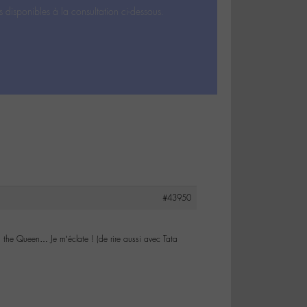
s disponibles à la consultation ci-dessous.
#43950
 the Queen… Je m’éclate ! (de rire aussi avec Tata