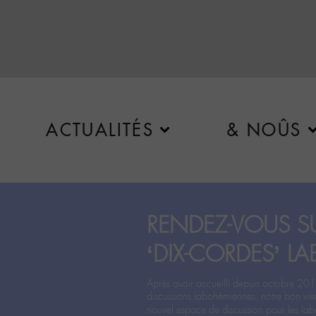
ACTUALITÉS
& NOÛS
RENDEZ-VOUS SU
‘DIX-CORDES’ LA
Après avoir accueilli depuis octobre 201
discussions labohémiennes, notre bon vie
nouvel espace de discussion pour les labo