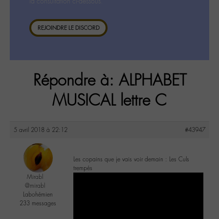
la consultation ci-dessous.
REJOINDRE LE DISCORD
Répondre à: ALPHABET
MUSICAL lettre C
5 avril 2018 à 22:12
#43947
Les copains que je vais voir demain : Les Culs
trempés
Mirabl
@mirabl
Labohémien
233 messages