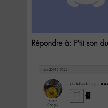
Répondre à: P'tit son du
4 avril 2018 à 10:28
Oui
@donnal
c’est juste ❤️❤️❤
1
maguy
@maguy