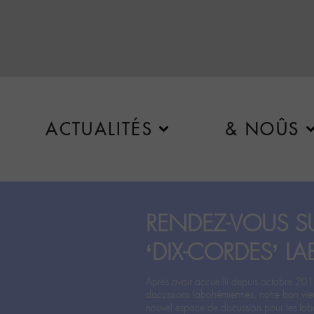
ACTUALITÉS
& NOÛS
RENDEZ-VOUS SU
‘DIX-CORDES’ LA
Après avoir accueilli depuis octobre 201
discussions labohémiennes, notre bon vie
nouvel espace de discussion pour les labo