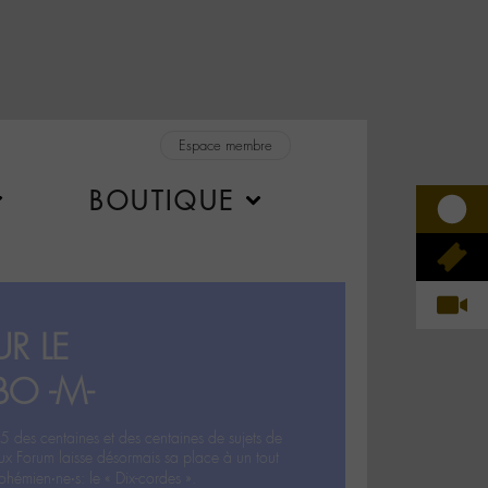
Espace membre
BOUTIQUE
R LE
BO -M-
5 des centaines et des centaines de sujets de
ux Forum laisse désormais sa place à un tout
hémien‧ne‧s: le « Dix-cordes ».