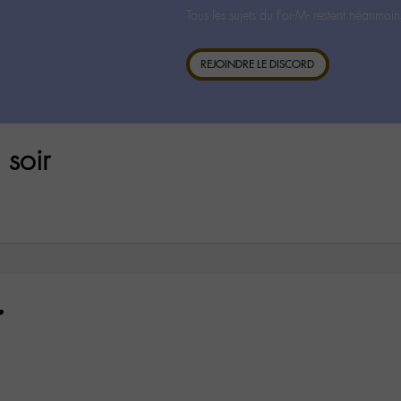
Tous les sujets du For-M- restent néanmoin
REJOINDRE LE DISCORD
 soir
️