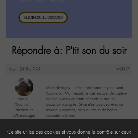
la consultation ci-dessous.
REJOINDRE LE DISCORD
Répondre à: P'tit son du soir
4 avril 2018 à 7:09
#43917
Merci
@maguy
– c’était absolument hypnotisant,
j’adore ça. Maintenant, je vais essayer de capturer
DonnaL
de beaux rêves de futurs concerts et aucune
@donnal
occasion manquée. Si ce n’est pas des rêves de
Labohémien
nouveaux concerts, alors au moins de beaux
596 messages
souvenirs précieux.
2
Ce site utilise des cookies et vous donne le contrôle sur ceux