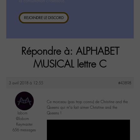
la consultation ci-dessous.
REJOINDRE LE DISCORD
Répondre à: ALPHABET
MUSICAL lettre C
3 avril 2018 à 12:55
#43898
Ce morceau (pas trop connu) de Christine and the
Queens qui m’a fait aimer Christine and the
labom
Queens !
@labom
Keymaster
656 messages