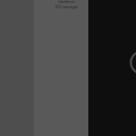
Labohémien
505 messages