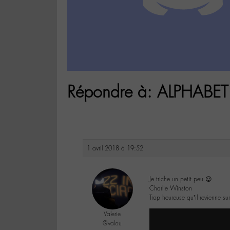
Répondre à: ALPHABET 
1 avril 2018 à 19:52
Je triche un petit peu 😉
Charlie Winston
Trop heureuse qu’il revienne sur
Valerie
@valou