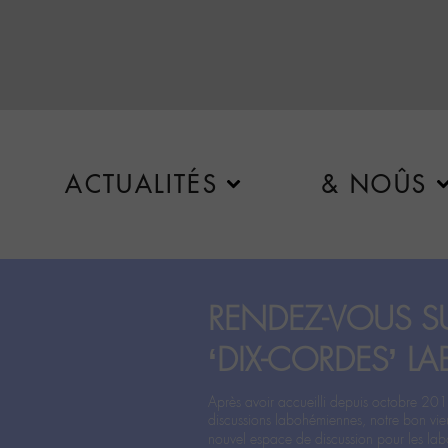
ACTUALITÉS
& NOÛS
RENDEZ-VOUS SU
‘DIX-CORDES’ LA
Après avoir accueilli depuis octobre 201
discussions labohémiennes, notre bon vie
nouvel espace de discussion pour les labo