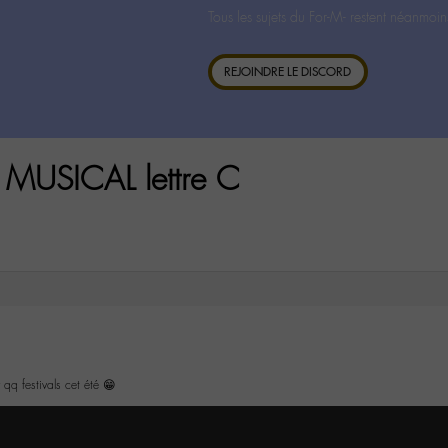
Tous les sujets du For-M- restent néanmoin
REJOINDRE LE DISCORD
MUSICAL lettre C
 qq festivals cet été 😁