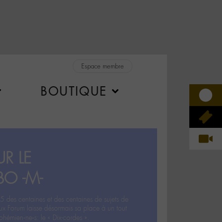
Espace membre
BOUTIQUE
R LE
BO -M-
5 des centaines et des centaines de sujets de
ux Forum laisse désormais sa place à un tout
hémien‧ne‧s: le « Dix-cordes ».