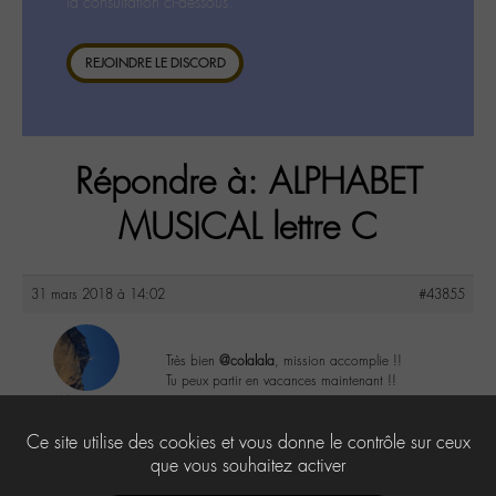
la consultation ci-dessous.
REJOINDRE LE DISCORD
Répondre à: ALPHABET
MUSICAL lettre C
31 mars 2018 à 14:02
#43855
Très bien
@colalala
, mission accomplie !!
Tu peux partir en vacances maintenant !!
-M-arion
@m-arion
6
Ce site utilise des cookies et vous donne le contrôle sur ceux
Labohémien
362 messages
que vous souhaitez activer