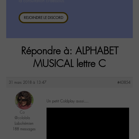
la consultation ci-dessous.
REJOINDRE LE DISCORD
Répondre à: ALPHABET
MUSICAL lettre C
31 mars 2018 à 13:47
#43854
Un petit Coldplay aussi….
Co
@colalala
Labohémien
188 messages