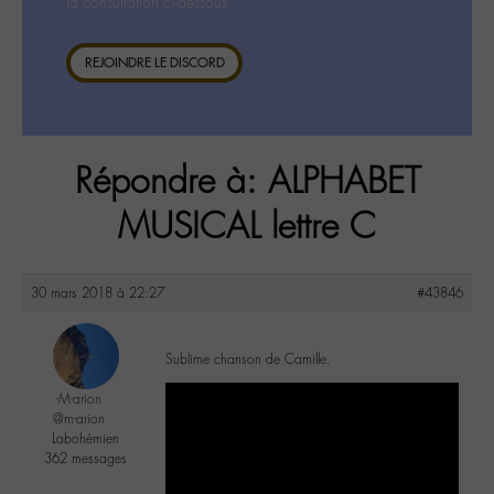
la consultation ci-dessous.
REJOINDRE LE DISCORD
Répondre à: ALPHABET
MUSICAL lettre C
30 mars 2018 à 22:27
#43846
Sublime chanson de Camille.
-M-arion
@m-arion
Labohémien
362 messages