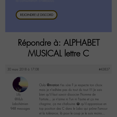
la consultation ci-dessous.
REJOINDRE LE DISCORD
Répondre à: ALPHABET
MUSICAL lettre C
30 mars 2018 à 17:08
#43837
Oula
@m-arion
t’es sûre ? je respecte ton choix
mais je n’adhère pas du tout du tout !!! Je sais
Lilly
bien qu’il faut savoir dissocier l’homme de
@lillyb
l’artiste… je n’aime ni l’un ni l’autre et ça me
Labohémien
chagrine, ça me chafouine 😂 qu’il apparaisse en
948 messages
top position des C dans le Labo qui prône l’amour
et la tolérance, là pour le coup je le suis moins…