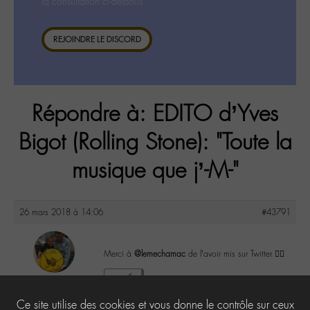
la consultation ci-dessous.
REJOINDRE LE DISCORD
Répondre à: EDITO d’Yves
Bigot (Rolling Stone): "Toute la
musique que j’-M-"
26 mars 2018 à 14:06
#43791
Merci à
@lemechamac
de l’avoir mis sur Twitter ✌🏽
maguy
1
@maguy
Ce site utilise des cookies et vous donne le contrôle sur ceux
Labohémien