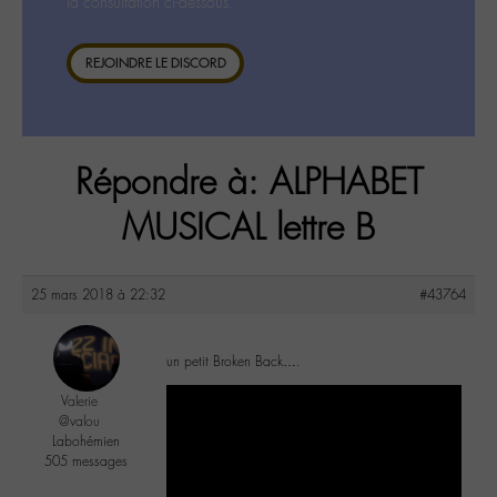
la consultation ci-dessous.
REJOINDRE LE DISCORD
Répondre à: ALPHABET
MUSICAL lettre B
25 mars 2018 à 22:32
#43764
un petit Broken Back….
Valerie
@valou
Labohémien
505 messages