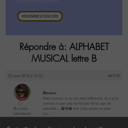
la consultation ci-dessous.
REJOINDRE LE DISCORD
Répondre à: ALPHABET
MUSICAL lettre B
23 mars 2018 à 19:55
#43730
@m-arion
Mais noooon, tu es une vraie mélomane, et si je te
Co
connais un peu cela ne fait pas de toi qqn de
@colalala
prévisible… 😂😘😁 bon j’vais poster un autre
Labohémien
truc…
188 messages
4