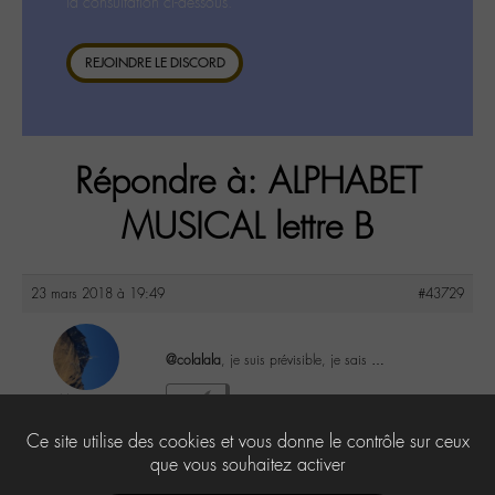
la consultation ci-dessous.
REJOINDRE LE DISCORD
Répondre à: ALPHABET
MUSICAL lettre B
23 mars 2018 à 19:49
#43729
@colalala
, je suis prévisible, je sais …
-M-arion
4
@m-arion
Ce site utilise des cookies et vous donne le contrôle sur ceux
Labohémien
362 messages
que vous souhaitez activer