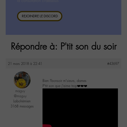
la consultation ci-dessous.
REJOINDRE LE DISCORD
Répondre à: P'tit son du soir
21 mars 2018 à 22:41
#43697
Bien l’bonsoir m’sieurs, dames
P’tit son que j’aime trop❤️❤️❤️
maguy
@maguy
Labohémien
3168 messages