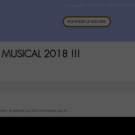
Tous les sujets du For-M- restent néanmoin
REJOINDRE LE DISCORD
 MUSICAL 2018 !!!
le nom, le prénom qui doit commencer par A…