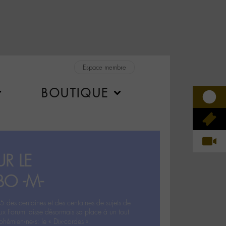
Espace membre
BOUTIQUE
R LE
BO -M-
5 des centaines et des centaines de sujets de
ux Forum laisse désormais sa place à un tout
hémien‧ne‧s: le « Dix-cordes ».