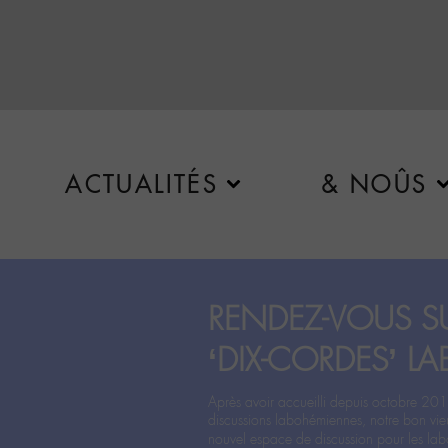
ACTUALITÉS
& NOÛS
RENDEZ-VOUS SU
‘DIX-CORDES’ LA
Après avoir accueilli depuis octobre 201
discussions labohémiennes, notre bon vie
nouvel espace de discussion pour les labo