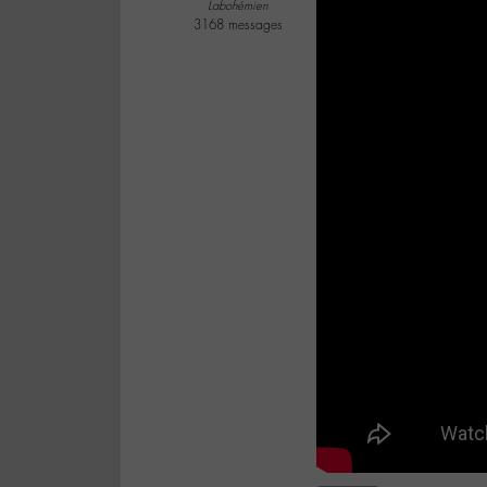
Labohémien
3168 messages