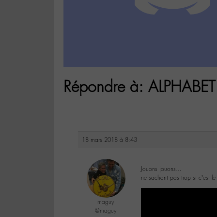
Répondre à: ALPHABET
18 mars 2018 à 8:43
Jouons jouons…
ne sachant pas trop si c’est 
maguy
@maguy