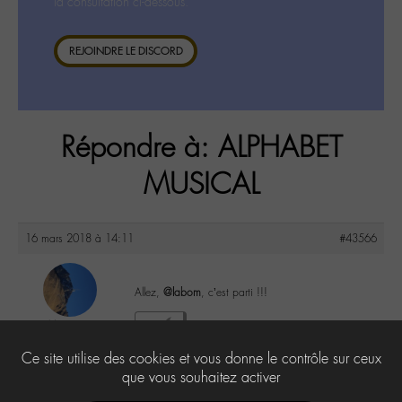
la consultation ci-dessous.
REJOINDRE LE DISCORD
Répondre à: ALPHABET
MUSICAL
16 mars 2018 à 14:11
#43566
Allez,
@labom
, c’est parti !!!
-M-arion
0
@m-arion
Ce site utilise des cookies et vous donne le contrôle sur ceux
Labohémien
362 messages
que vous souhaitez activer