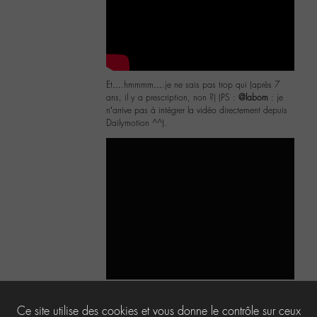
Et….hmmmm….je ne sais pas trop qui (après 7
ans, il y a prescription, non ?) (PS :
@labom
: je
n’arrive pas à intégrer la vidéo directement depuis
Dailymotion ^^).
10
Ce site utilise des cookies et vous donne le contrôle sur ceux