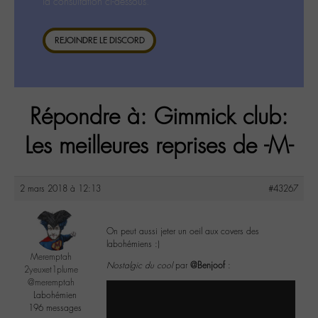
la consultation ci-dessous.
REJOINDRE LE DISCORD
Répondre à: Gimmick club:
Les meilleures reprises de -M-
2 mars 2018 à 12:13
#43267
On peut aussi jeter un oeil aux covers des
labohémiens :)
Meremptah
Nostalgic du cool
par
@Benjoof
:
2yeuxet1plume
@meremptah
Labohémien
196 messages