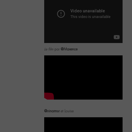
Le film
par
@Maxence
@ninarmsr
et Louise